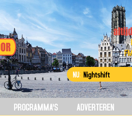
Lier
FM 107.5
NU:
Nightshift
PROGRAMMA'S
ADVERTEREN