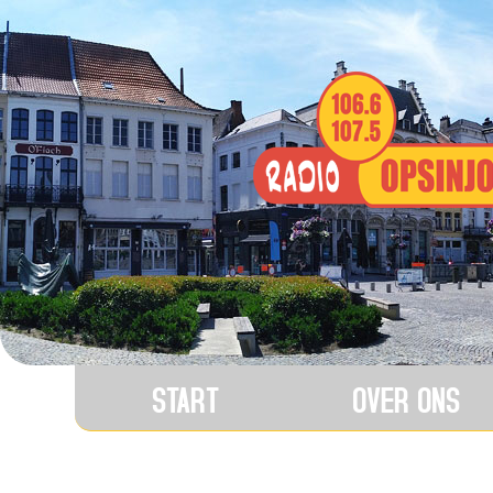
START
OVER ONS