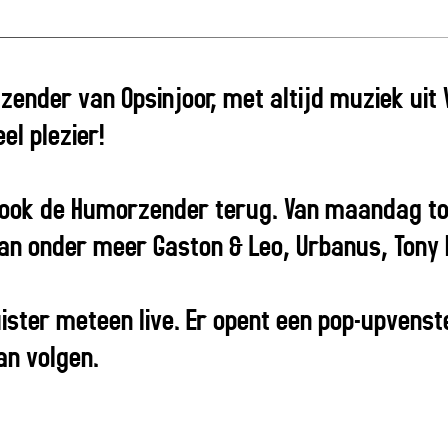
 zender van Opsinjoor, met altijd muziek ui
l plezier!
ook de Humorzender terug. Van maandag tot
van onder meer Gaston & Leo, Urbanus, Tony B
luister meteen live. Er opent een pop-upven
an volgen.