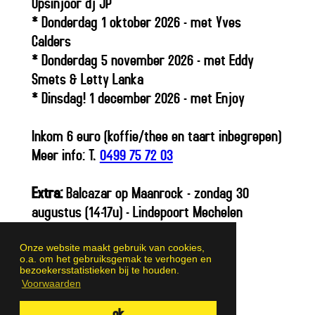
Opsinjoor dj JP
* Donderdag 1 oktober 2026 - met Yves
Calders
* Donderdag 5 november 2026 - met Eddy
Smets & Letty Lanka
* Dinsdag! 1 december 2026 - met Enjoy
Inkom 6 euro (koffie/thee en taart inbegrepen)
Meer info: T.
0499 75 72 03
Extra:
Balcazar op Maanrock - zondag 30
augustus (14-17u) - Lindepoort Mechelen
Onze website maakt gebruik van cookies,
o.a. om het gebruiksgemak te verhogen en
bezoekersstatistieken bij te houden.
Voorwaarden
ok