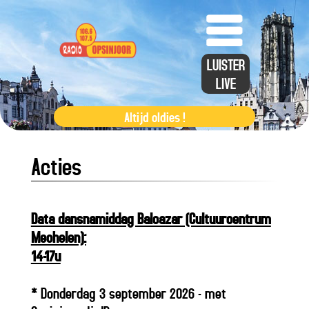
LUISTER
LIVE
Altijd oldies !
NU:
Opsin
Acties
Data dansnamiddag Balcazar (Cultuurcentrum
Mechelen):
14-17u
* Donderdag 3 september 2026 - met