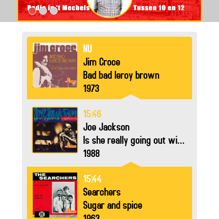
NU
Jim Croce
Bad bad leroy brown
1973
15:46
Joe Jackson
Is she really going out with him
1988
15:44
Searchers
Sugar and spice
1963